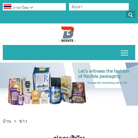
ภาษาไทย


สลับ
บ้าน
>
ข่าว